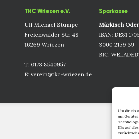
TKC Wriezen e.V.
Sparkasse
Ulf Michael Stumpe
Märkisch Oder
Freienwalder Str. 48
IBAN: DE81 170
16269 Wriezen
3000 2159 39
BIC: WELADE
T: 0178 8540957
E: verein@tkc-wriezen.de
Um dir ein 
um Gerätein
Technologie
IDs auf die
zurückziehs