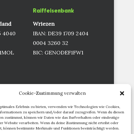
Raiffeisenbank
land
Wriezen
5 4040
IBAN: DE39 1709 2404
0004 3260 32
D1MOL
BIC: GENODEF1FW1
Cookie-Zustimmung verwalten
optimales Erlebnis zu bieten, verwenden wir Technologien wie Cookies,
formationen zu speichern und/oder darauf zuzugreifen. Wenn du diesen
n zustimmst, können wir Daten wie das Surfverhalten oder eindeutige
ser Website verarbeiten. Wenn du deine Zustimmung nicht erteilst oder
t, können bestimmte Merkmale und Funktionen beeinträchtigt werden.