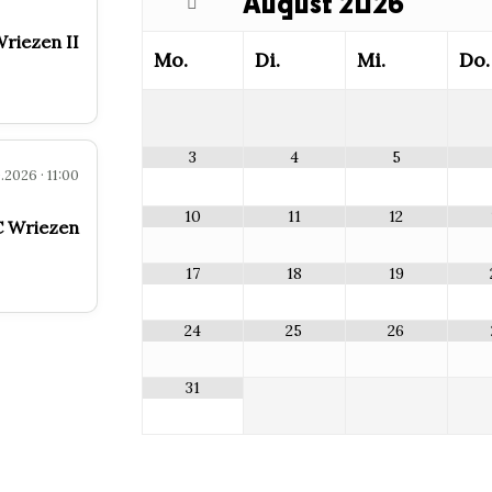
August
2026
riezen II
Mo.
Di.
Mi.
Do.
3
4
5
0.2026 · 11:00
10
11
12
 Wriezen
17
18
19
24
25
26
31