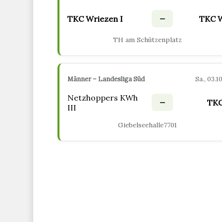
–
TKC Wriezen I
TKC W
TH am Schützenplatz
Männer – Landesliga Süd
Sa., 03.1
Netzhoppers KWh
–
TKC
III
Giebelseehalle7701