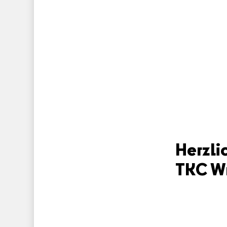
Herzli
TKC Wr