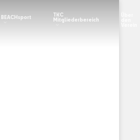
TKC
Über
BEACHsport
Mitgliederbereich
den
Verein