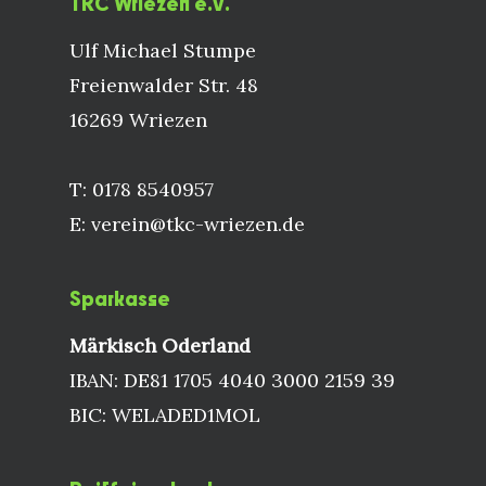
TKC Wriezen e.V.
Ulf Michael Stumpe
Freienwalder Str. 48
16269 Wriezen
T: 0178 8540957
E: verein@tkc-wriezen.de
Sparkasse
Märkisch Oderland
IBAN: DE81 1705 4040 3000 2159 39
BIC: WELADED1MOL