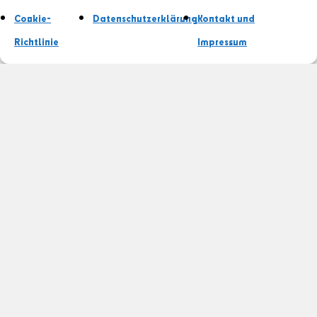
Cookie-
Datenschutzerklärung
Kontakt und
Richtlinie
Impressum
TSV Altreetz — LSG Neulewin