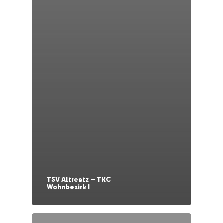
TSV Altreetz — TKC
Wohnbezirk I