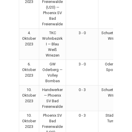
2023
Freienwalde
(U20) —
Phoenix SV
Bad
Freienwalde
4.
TKC
3 - 0
Schuetzenplatz
Oktober
Wohnbezirk
Wriezen
2023
I — Blau
Weiß
Wriezen
6.
GW
3 - 0
Oderberger
Oktober
Oderberg —
Sporthalle
2023
Volley
Bombas
10.
Handwerker
0 - 3
Schuetzenplatz
Oktober
— Phoenix
Wriezen
2023
SV Bad
Freienwalde
10.
Phoenix SV
0 - 3
Städtische
Oktober
Bad
Turnhalle
2023
Freienwalde