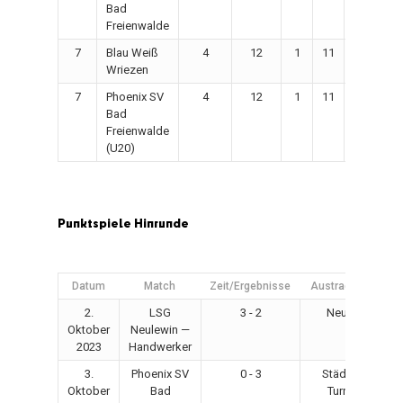
Bad
Freienwalde
7
Blau Weiß
4
12
1
11
10
Wriezen
7
Phoenix SV
4
12
1
11
9
Bad
Freienwalde
(U20)
Punktspiele
Hinrunde
Datum
Match
Zeit/Ergebnisse
Austragungsort
2.
LSG
3 - 2
Neulewin
Oktober
Neulewin —
2023
Handwerker
3.
Phoenix SV
0 - 3
Städtische
Oktober
Bad
Turnhalle