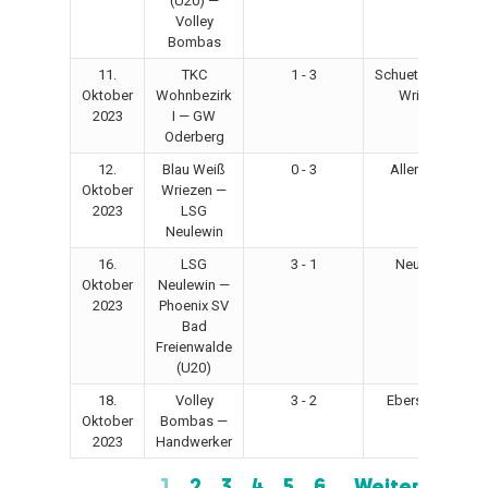
(U20) —
Volley
Bombas
11.
TKC
1 - 3
Schuetzenplatz
Oktober
Wohnbezirk
Wriezen
2023
I — GW
Oderberg
12.
Blau Weiß
0 - 3
Allende TH
Oktober
Wriezen —
2023
LSG
Neulewin
16.
LSG
3 - 1
Neulewin
Oktober
Neulewin —
2023
Phoenix SV
Bad
Freienwalde
(U20)
18.
Volley
3 - 2
Eberswalde
Oktober
Bombas —
2023
Handwerker
1
2
3
4
5
6
Weiter