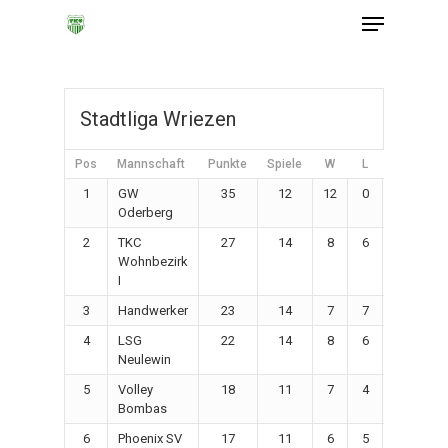
Stadtliga Wriezen
Pos
Mannschaft
Punkte
Spiele
W
L
Sätze+
1
GW
35
12
12
0
36
Oderberg
2
TKC
27
14
8
6
32
Wohnbezirk
I
3
Handwerker
23
14
7
7
26
4
LSG
22
14
8
6
26
Neulewin
5
Volley
18
11
7
4
22
Bombas
6
Phoenix SV
17
11
6
5
20