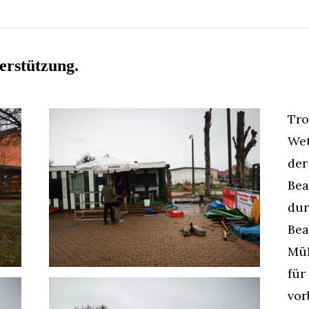
erstützung.
Tro
Wet
der
Bea
dur
Bea
Mül
für
vor