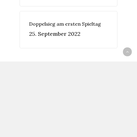
Doppelsieg am ersten Spieltag
25. September 2022
Recently Written
Scheine für Vereine
1. November 2020
Drei Wriezener
Mannschaften beim „Halle
meets Beach“ in Velten