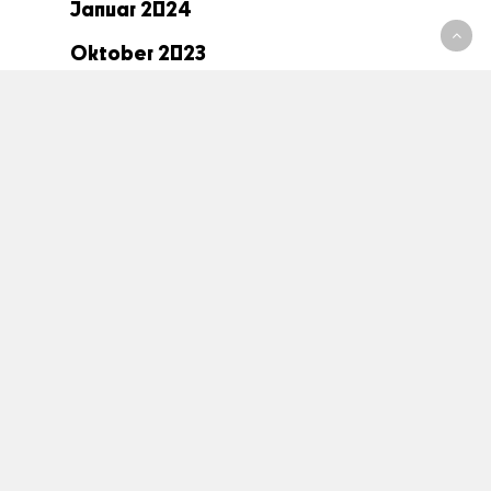
Januar 2024
Oktober 2023
September 2023
Juni 2023
Mai 2023
April 2023
Januar 2023
Dezember 2022
November 2022
Oktober 2022
September 2022