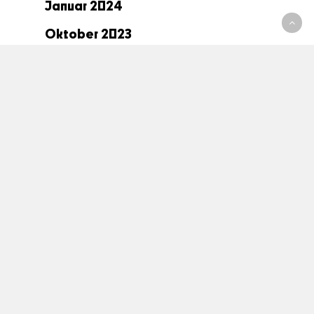
Januar 2024
Oktober 2023
September 2023
Juni 2023
Mai 2023
April 2023
Januar 2023
Dezember 2022
November 2022
Oktober 2022
September 2022